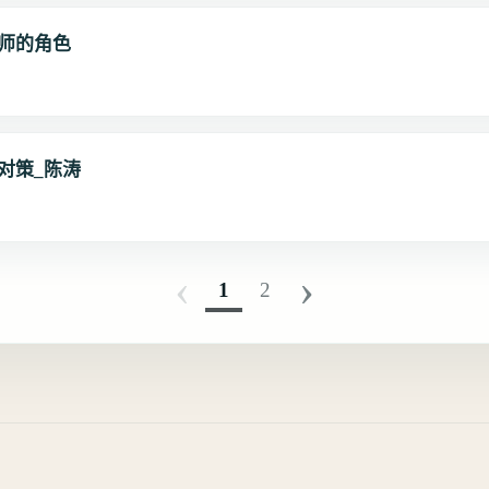
师的角色
对策_陈涛
‹
›
1
2